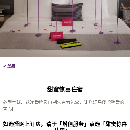
< 优惠
甜蜜惊喜住宿
心型气球、花漾香槟及自制朱古力礼盒，让您轻易俘虏摰爱的
芳心!
如选择网上订房，请于「增值服务」点选「甜蜜惊喜