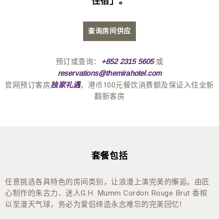
住宿」。
查询房间供应
预订或查询：
或
+852 2315 5605
reservations@themirahotel.com
官网预订客房
，港币100元餐饮消费额及保证入住全新
独家礼遇
翻新客房
套餐包括
任意挑选各具特色的房间类别，让浪漫上演完美的懈逅。由匠
心制作的朱古力、迷人G.H. Mumm Cordon Rouge Brut 香槟
以至漫天气球，务必为爱侣缔造永志难忘的完美回忆!