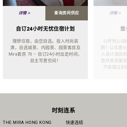
查询房间供应
详情 >
详情 >
自订24小时无忧住宿计划
悠
理想住宿，由您自选。投入时尚装
以怦然心动
潢，自选城景、内园景、园景客房及
期！以优惠价
Mira套房 70 – 自订24小时出走时间，
入设计酒店
自主写意空间！
悠然享受屡
不容错过的
时刻连系
THE MIRA HONG KONG
快速连结