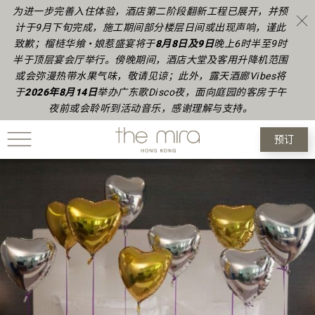
为进一步完善入住体验，酒店第二阶段翻新工程已展开，并预
计于9月下旬完成，施工期间部分楼层日间或出现声响，谨此
致歉；榴梿华飨 • 娘惹盛宴将于
8月8日及9日
晚上6时半至9时
半于顶层宴会厅举行。傍晚期间，酒店大堂及客用升降机范围
或会弥漫热带水果气味，敬请见谅；此外，露天酒廊Vibes将
于
2026年8月14日
举办广东歌Disco夜，面向庭园的客房于午
夜前或会聆听到活动音乐，感谢理解与支持。
预订