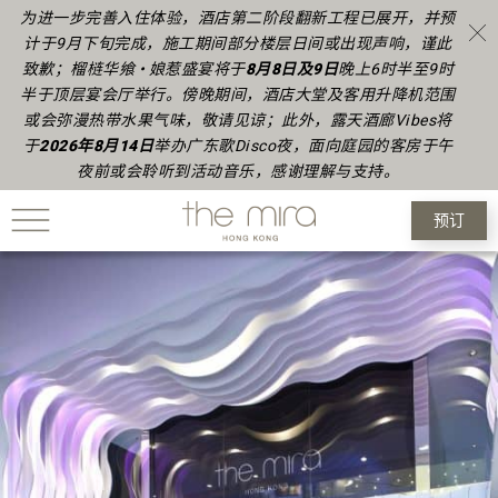
为进一步完善入住体验，酒店第二阶段翻新工程已展开，并预
计于9月下旬完成，施工期间部分楼层日间或出现声响，谨此
致歉；榴梿华飨 • 娘惹盛宴将于
8月8日及9日
晚上6时半至9时
半于顶层宴会厅举行。傍晚期间，酒店大堂及客用升降机范围
或会弥漫热带水果气味，敬请见谅；此外，露天酒廊Vibes将
于
2026年8月14日
举办广东歌Disco夜，面向庭园的客房于午
夜前或会聆听到活动音乐，感谢理解与支持。
预订