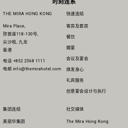
时刻连系
宴，以六道菜菜单展现春日时令食材，并配以四款主菜无限添
典美馔，包括冰镇海鲜及即切招牌北京烤鸭，让客人既能嚐鲜
日落时分，这场意义非凡的晚宴在香港首席伊玛目Mufti
享，缔造非凡飨宴。由风乾肉类与芝士拼盘揭开序幕，继而细
寻味，亦能回味无尽。
THE MIRA HONG KONG
快速连结
Muhammad Arshad的《古兰经》诵读中拉开序幕，随后嘉宾
嚐丰盛海鲜拼盘，包括清酒鲍鱼、柑橘酱油黄鳍吞拿鱼及轻煮
们在
装饰华丽的一万平方英尺顶层宴会厅
中，以椰枣和扁豆汤
四大主题 每週轮换
带子。以本地「农场鲜蛋」製作的龙虾慕斯奄列口感丝滑，令
Mira Place,
客房及套房
象徵性地开斋。宴会厅的装饰汲取了伊斯坦堡建筑遗产的灵
人回味无穷。主菜环节将以桌边服务形式，无限供应多款烤肉
主题一：地中海风采之旅
弥敦道118-130号,
感，标誌性的蓝色清真寺图案和伊兹尼克陶瓷，体现了中国瓷
餐饮
美馔：烤安格斯牛里肌配英国约克郡布甸、迷迭香百里香汁烤
器美学与奥斯曼时代工艺的完美交融，呼应了东西方丝绸之路
尖沙咀, 九龙
以明媚海岸线为蓝图，地中海风采之旅自助餐主打海鲜及写意
羊扒、烤火鸡，以及三文鱼威灵顿配鱼子酱牛油汁。盛宴尾
的文化交流。
婚宴
香港
美馔，将南欧至北非的悠闲餐饮风情带到桌上。焦点菜式包括
声，以三款精緻甜点画上完美句号，包括椰子热情果「復活节
马赛海龙皇汤伴香蒜多士、满载新鲜海产的墨鱼汁扁意粉、汇
幸福蛋」、朱古力鸟巢，以及温暖迷你橙香肉桂十字包配云呢
The Mira Hong Kong烹饪团队精心炮製的
多元化清真自助餐
，
会议及宴会
电话
+852 2368 1111
聚
拿吉士酱。
为庆典提供丰富多样的中东、亚洲和国际美食，旨在体现香港
电邮
info@themirahotel.com
焕发身心
多元文化餐饮的特色。地道的土耳其特色美食，如招牌鸡肉旋
大虾青口的西班牙海鲜饭，以及经典希腊牛肉炖汤
转烤肉、配薄荷乳酪的烤羊肉串；经典甜品如香脆芝士库纳
礼宾服务
（Stifado）。烧烤区则从烤炉及焗炉送上香气扑鼻的香草烤猪
法、土耳其枣泥芝麻糖。此外，还有米芝莲推荐餐厅国金轩的
·
日期：
4月5日（星期日）
腩肉、柠檬蒜香羊架及蒜蓉牛油烧大虾。甜品区瀰漫浓厚咖啡
清真特色招牌北京烤鸭，以及国际佳餚如牛肉马德拉斯咖喱。
创意宴会设计与执行
馆风情，呈献开心果提拉米苏、加泰隆尼亚焦糖奶冻、西班牙
·
时间：
中午12时至下午3时
油炸鬼配朱古力酱，以及历久不衰的葡挞，为这趟海岸味觉之
晚宴的另一大亮点是
互动式的斋月市集
，展示了丰富美食和文
·
旅画上甜蜜句号。
价钱：
港币788元，价目另收加一服务费
化魅力：在热沙中煮制的土耳其咖啡、传统的开心果果仁蜜
集团连结
社交媒体
饼，以及依照土耳其总领事分享的精确配方製作的新鲜出炉的
主题二：味游丝路 – 西安‧中亚‧土耳其
·
网站：
https://www.mira-eshop.com/tc/easter-2026?
美丽华集团
The Mira Hong Kong
土耳其芝麻圈饼(simit)。引人入胜的土耳其皮影戏、土耳其国
b=whisk&c=141