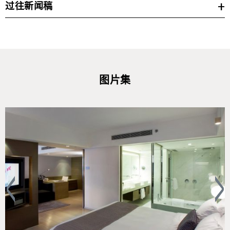
丽华旅游及土耳其总领事馆合办文化盛宴开
过往新闻稿
斋晚宴
探索The Mira Hong Kong的最新资讯及非凡优惠。立即透过电
YAMM 环球味游之旅自助午餐 每週轮换主题
邮:
，与我们联络或了解更
communications@themirahotel.com
从地中海穿梭丝绸之路 嚐尽星马泰越风味
多我们的最新动态！
从西贡、槟城，到伊斯坦堡及拿坡里 于Yamm 展开一场跨
2021
图片集
文化美食之旅
20210813 – Cuisine Cuisine at The Mira Unveils 2021
Collection of Mooncakes
20210714 – The Mira Hong Kong Launches Mirathon 2021:
Summer World Tour Staycation Program
20210709 – Vibes Presents Tea-infused Craft Beer & Bar Bite
Pairings with Hong Kong’s Award-winning Microbrewery Tai Wai
Beer
20210625 – Mind-Body Balance Staycation – A Private
Wellness Retreat by MiraSpa (En)