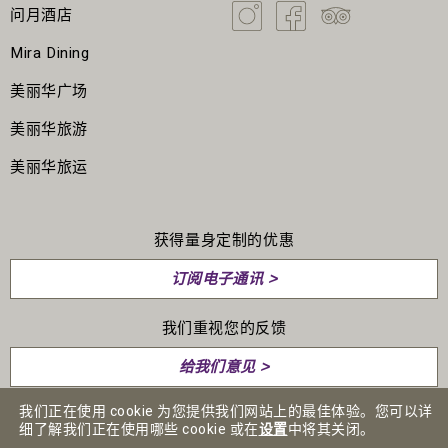
宝艺术Ebru湿拓画艺术表演，以及由The Saffron Quartet乐队
沿着古代丝路追溯风味，由西安街头小食展开序幕：手拉biang
问月酒店
演奏的现场音乐，他们使用传统乐器演奏土耳其和中东经典曲
biang麵、汤头醇厚的兰州牛肉拉麵、素有「中式汉堡」之称的
目，让宾客仿若穿梭到中东。
腊汁肉夹馍，以及辛香浓郁的新疆大盘鸡。中亚风情随之登
Mira Dining
Yamm 缤纷美食飨宴：一连五日 阖家欢乐庆典
场，风味独特的阿富汗式牛肉夏巴卡巴，与孜然香的羊肉串，
香港政务司副司长卓永兴先生
在致辞中表示：「正如行政长官
美丽华广场
尽显地道豪迈气息。即切区的波斯香料烤羊腿，配上乳酪芝麻
復活节期间，Yamm将变身为充满活力的家庭欢聚之地，节日
2025年施政报告所强调，我们将积极推动穆斯林友善旅游发
酱，层次丰富；甜点则以玫瑰粗粒小麦蛋糕、无花果蜜糖奶
美丽华旅游
丰富，包括儿童烹饪班、近距离魔术表演，以及巨型復活兔吉
展，并加快推动清真认证的普及。我们目标明确：一方面提升
冻，以及注入番红花与开心果的土耳其米布甸作结，为这趟香
祥物穿梭全场，为小宾客缔造无限惊喜。
本地穆斯林友善服务的质素，另一方面将香港打造为全球穆斯
料满溢的风味溯源之旅，画上圆满而芳醇的句点。
美丽华旅运
林旅客的首选旅游目的地。透过跨界别协作，我们将进一步巩
固香港作为包容开放、多元共融的国际城市形象，展现其丰富
主题三：喜越之泰
多彩的文化底蕴。」
自助餐琳琅满目，早午餐亮点包括色彩缤纷主题美馔及丰盛烤
获得量身定制的优惠
集合曼谷与河内的澎湃活力，泰越风情自助餐以大量香草与香
肉，从魔鬼蛋、暖心汤品，到现场即切的香草烤羊腿与蜜糖芥
美丽华集团酒店及服务式公寓总监韦瑞民先生
在回顾此次活动
料入馔，绽放层层惊喜。必试即煮西贡越南汤河，汤底清澈鲜
末烤火腿，搭配琳琅满目的冰镇海鲜，令人食指大动。咸点选
订阅电子通讯 >
的重要意义时表示：「The Mira Hong Kong 再度举办斋月开
甜；石窝冬荫功则酸辣开胃，海鲜丰盛。热荤区亮点纷呈，越
择同样目不暇给，不容错过的还有黑松露荷兰汁焗龙虾、烤八
斋晚宴，是一项深具意义的荣誉，此举彰显我们致力于在香港
南焦糖五花腩咸香诱人、泰式蟹肉奄列滑嫩富蛋香，配上是拉
爪鱼串烧，以及牛里肌配鸭肝多士。甜品环节由行政糕饼总厨
我们重视您的反馈
搭建独特平台，以热忱款待、相互尊重及共享体验促进文化连
差辣酱更添风味，还有以薑黄与茴香烤香的烧鰂鱼，香气独
Alexis Watrin精心策划，焦点包括復活节麵包篮、朱古力鸟
结。年度庆典不仅致敬斋月精神，更深化与土耳其驻港总领事
特。街头小食变奏版亦惊喜十足，法包三文治牛角包融合越法
巢、柠檬蛋白挞、趣緻小鸡纸杯蛋糕、朱古力心太软、十字
给我们意见 >
馆及美丽华旅游的伙伴关係，进一步巩固本酒店在穆斯林友好
精髓、越南炸春卷金黄香脆，以及班兰叶包鸡清香嫩滑，每一
包，加上朱古力喷泉配棉花糖站，以及精选Häagen-Dazs雪
款待领域的领导地位。展望未来，机遇明晰：全球穆斯林旅游
口都洋溢浓厚东南亚风情。
我们正在使用 cookie 为您提供我们网站上的最佳体验。您可以详
糕，满足一众甜点爱好者。
指数预测，2030年国际穆斯林旅客将达2.45亿人次。香港于非
细了解我们正在使用哪些 cookie 或在
设置
中将其关闭。
主题四：星马寻味之旅
伊斯兰合作组织目的地中位列第三，并获选为2025年『最具潜