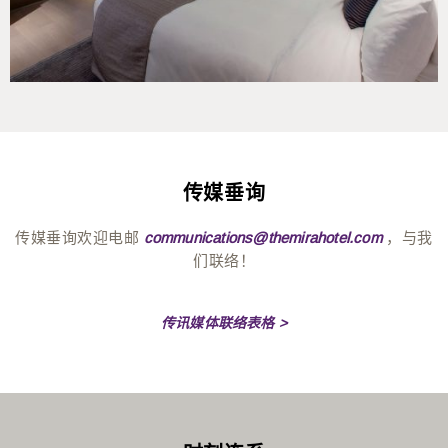
The Mira Hong Kong于2月26日举办第二届年度
斋戒月开斋晚
20210607 – UEFA EURO 2020 PLAYcation Staycation at The
宴
，进一步彰显香港致力成为穆斯林友善旅游目的地及区域文
Mira
（2026年3月25日，香港）復活节长週末将至，The Mira Hong
化共融接待枢纽的成果。这场仅限受邀嘉宾参加的活动在酒店
20210528 – Matcha & Strawberry Afternoon Tea Set at COCO
Kong诚邀宾客投入一场充满欢乐滋味与阖家同乐的节日飨宴。
顶层宴会厅举行。这家设计型酒店在2025年CrescentRating清
精彩活动纷呈，包括于Yamm一连五日举行的缤纷美食飨宴，
真旅游奖 （Halal in Travel Awards 2025）中荣获「年度穆斯
20210521 – Art of Flavours – A New Cantonese Menu of
呈献节日早午餐精选及趣味盎然的儿童娱乐；WHISK 食艺空间
林友善酒店」称号。继去年成功举办亚洲国际都会豪华酒店首
Cinematic Inspirations by Chef Edwin Tang at Cuisine Cuisine
则带来别具格调的週日早午餐盛宴，以六道菜时令美馔搭配无
创的开斋晚宴后，本次活动由The Mira Hong Kong与
土耳其驻
at The Mira
限添享主菜，彰显春日雅緻。甜蜜庆典亦延续至糕点精品店
香港总领事馆
（Consulate General of Türkiye in Hong
传媒垂询
COCO，一系列巧手蛋糕与朱古力作品于限定时节登场，洋溢
Kong）及
美丽华旅游
再度携手合办。
20210318 – Mira Flash Sale – 7 Days, 17 Dining, Spa and Stay
復活节的活泼气息。佳节送礼，更添意义：酒店与社企 r é n 人
新春伊始，餐饮潮流亦迎来全新蜕变。位于The Mira Hong
Offers up to 37% Off
近200位受邀嘉宾
出席了此次活动，其中包括香港特别行政区
携手呈献「以甜蜜滋养希望」朱古力復活蛋慈善礼盒，收益将
传媒垂询欢迎电邮
，与我
communications@themirahotel.com
Kong 的环球自助餐餐厅 Yamm，将于 3 月 2 日起，呈献全新
政府官员、立法会议员，以及香港旅游、酒店和商界领袖，具
全数支持本地弱势青年。向往型格都市假期的家庭，则可选订
们联络！
20210301 – Craft on the Table – New Gourmet Lunch
轮换式午餐自助餐企划「环球滋味巡礼」。餐厅精心设计四大
体有：主礼嘉宾、政务司副司长卓永兴先生；奥运金牌得主、
「蛋」趣宅度假，在设计师打造的雅致空间里，享受早午餐或
Experience at WHISK
自助餐主题，每週轮换登场，将每个午膳时光，化作一场触手
立法会旅游界功能界别议员江旻憓女士；文化体育及旅游局旅
下午茶自助餐，并于翌晨悠然品嚐早餐。
可及的美食出走，为本地饕客带来惊喜不断的餐飨体验。
游事务专员张冯泳萍女士；以及香港旅游发展局总干事刘镇汉
20210111 – Tradition Reimagined – Cuisine Cuisine at The Mira
传讯媒体联络表格 >
先生。此外，
来自12个国家的总领事
亦共襄盛举，横跨中东及
Launches a New A La Carte Menu for 2021
为满足一众追求新鲜感、热衷探索地道风味的食客，Yamm 匠
亚洲多个穆斯林佔多数的国家，包括埃及、科威特、沙乌地阿
心设计四大主题，分别植根于香料满溢的丝路古道、阳光普照
WHISK 食艺空间 週日早午餐盛宴：六道菜春日盛宴 无限添享
20210106 – Cuisine Cuisine Introduces 2 New CNY Puddings
拉伯、伊朗、巴基斯坦、哈萨克斯坦、孟加拉、汶莱、马来西
的地中海沿岸，以及东南亚人气美食之都，将丰盛的自助餐桌
主菜
for 2021
亚、印尼、罗马尼亚和波兰。香港回教信託基金总会的成员亦
化身为美食地图，带领饕客乘着味蕾遨游世界。为确保每次到
出席活动，凸显此次活动在外交及社区层面的双重意义。
追求精緻节日体验，WHISK 食艺空间匠心呈献週日早午餐盛
访皆有惊喜，餐厅每週焕变主题菜式，同时保留备受喜爱的经