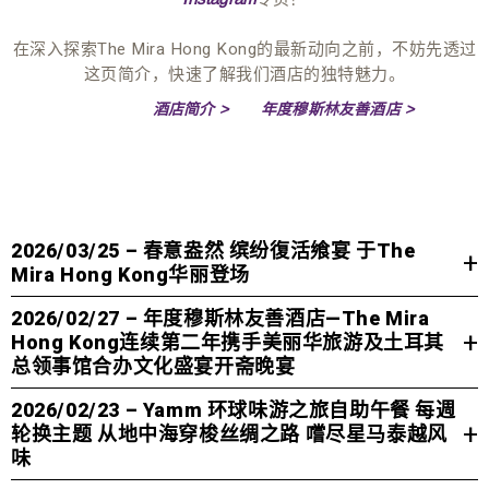
在深入探索The Mira Hong Kong的最新动向之前，不妨先透过
这页简介，快速了解我们酒店的独特魅力。
酒店简介 >
年度穆斯林友善酒店 >
2026/03/25 – 春意盎然 缤纷復活飨宴 于The
Mira Hong Kong华丽登场
2026/02/27 – 年度穆斯林友善酒店—The Mira
Hong Kong连续第二年携手美丽华旅游及土耳其
总领事馆合办文化盛宴开斋晚宴
春意盎然 缤纷復活飨宴 于THE MIRA HONG
KONG华丽登场
2026/02/23 – Yamm 环球味游之旅自助午餐 每週
轮换主题 从地中海穿梭丝绸之路 嚐尽星马泰越风
WHISK 週日早午餐盛宴 | Yamm 缤纷飨宴 | 「蛋」趣宅度
味
THE MIRA HONG KONG连续第二年携手美
假 | COCO 艺术甜品 | Vibes 咖啡音乐派对