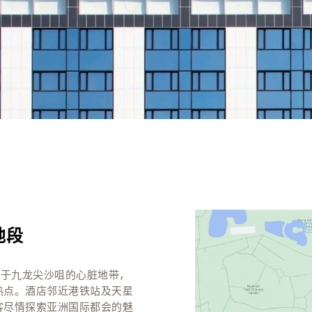
地段
置，耸立于九龙尖沙咀的心脏地带，
热点。酒店邻近港铁站及天星
客尽情探索亚洲国际都会的魅