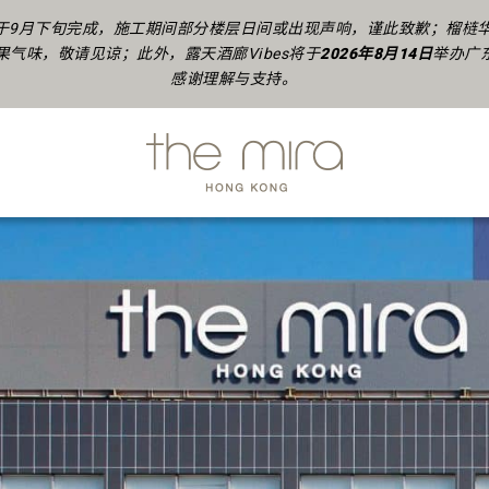
9月下旬完成，施工期间部分楼层日间或出现声响，谨此致歉；榴梿华飨
气味，敬请见谅；此外，露天酒廊Vibes将于
2026年8月14日
举办广
感谢理解与支持。