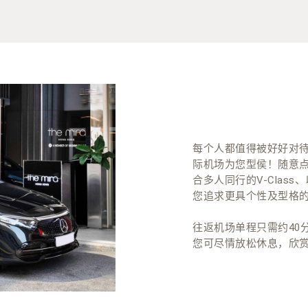
每个人都值得被好好对
际机场为您型侯！随意点选心
合多人同行的V-Class、
您追求更具个性及型格的座驾，
往返机场单程只需约40
您可尽情放松休息，欣