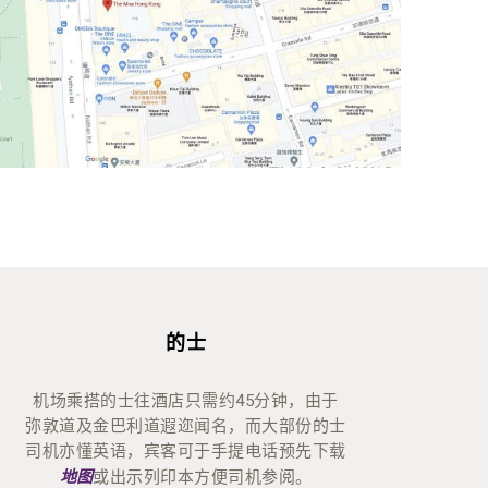
的士
机场乘搭的士往酒店只需约45分钟，由于
弥敦道及金巴利道遐迩闻名，而大部份的士
司机亦懂英语，宾客可于手提电话预先下载
或出示列印本方便司机参阅。
地图