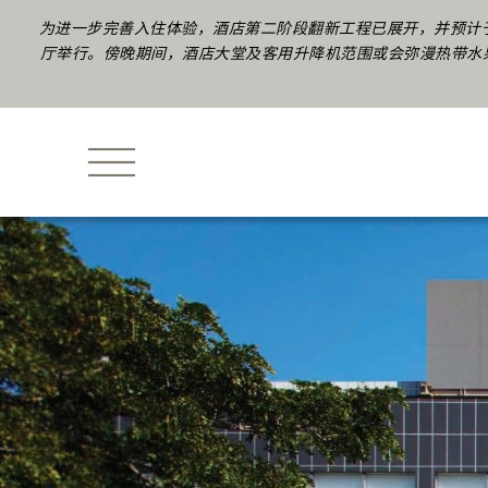
为进一步完善入住体验，酒店第二阶段翻新工程已展开，并预计于
厅举行。傍晚期间，酒店大堂及客用升降机范围或会弥漫热带水果