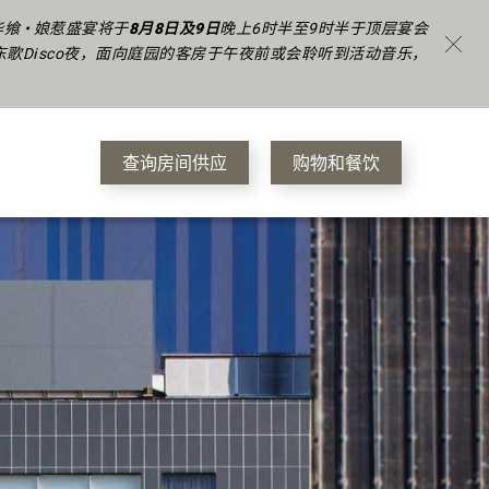
 • 娘惹盛宴将于
8月8日及9日
晚上6时半至9时半于顶层宴会
东歌Disco夜，面向庭园的客房于午夜前或会聆听到活动音乐，
查询房间供应
购物和餐饮