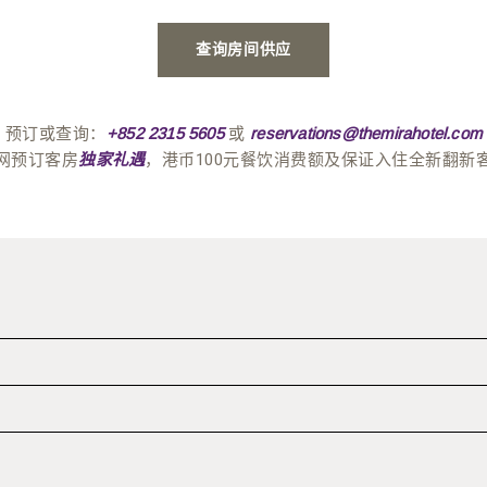
查询房间供应
预订或查询：
或
+852 2315 5605
reservations@themirahotel.com
网预订客房
，港币100元餐饮消费额及保证入住全新翻新
独家礼遇
间尽享免费流动网络装置，于屡获殊荣的MiraSpa享用水疗及健
于露天户外花园设计，置身于星空下的酒廊，并以尊属住客礼遇，
酒店DESIGN HOTELS™倾心悠受迷人时刻。自订24小时
酒店房租税。