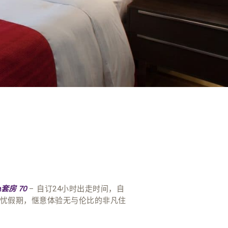
– 自订24小时出走时间，自
a套房 70
来无忧假期，惬意体验无与伦比的非凡住