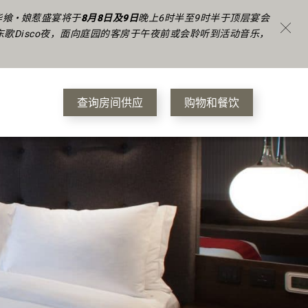
 • 娘惹盛宴将于
8月8日及9日
晚上6时半至9时半于顶层宴会
东歌Disco夜，面向庭园的客房于午夜前或会聆听到活动音乐，
查询房间供应
购物和餐饮