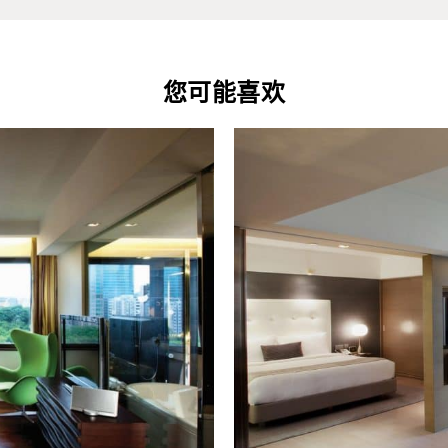
预订时客房供应而定。
关礼遇。
于办理入住时与前堂部查询。
您可能喜欢
a套房 70。
一晚的 23:59 作为入住时间计算。
 23:59 前退房)
此服务)。