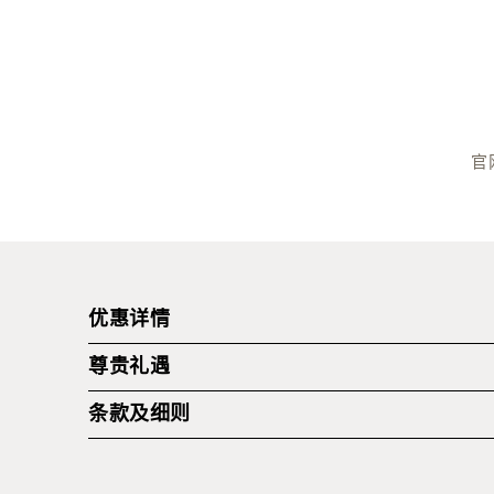
官
优惠详情
尊贵礼遇
The Mira揉合时尚魅力与崭新科技，让您于入住期
方位提高身心灵健康水平！更可踏上型格之旅，沉醉
条款及细则
免费专享室内无边际泳池及健身设施。
踏上型格之旅，于载誉无数，位处尖沙咀的香港首间设计
入住期间专享所有酒店
餐饮8折优惠*。
餐厅及酒吧
优惠须按每晚每房间另收加一服务费及百分之三的
活令您倾心不已！