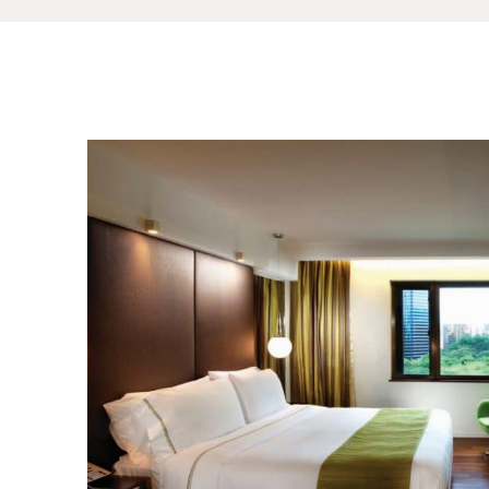
入住期间专享
自选水疗疗程8折优惠*。
MiraSpa
必须提前7天以上预订方可享用这优惠。优惠视乎
有关住宿优惠适用于赚取”万豪旅享家奖赏”及其相
* 受条款及细则约束。优惠适用于指定日子。详情请
优惠只适用于城景客房、内园景客房、园景客房及Mir
如在深夜时段 (00:00-05:59) 登记入住，将以之前
(以一晚预订为例，若于 02:00 登记入住，客人需在当天
预订一经确认，将不能取消或修改。
每24小时只更换毛巾和床单一次 (首24小时不提供
需于预订时缴付全数，有关费用将不设退款。
如有任何争议，酒店将保留最终决定权。
图片仅供参考。