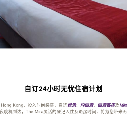
自订24小时无忧住宿计划
 Hong Kong，投入时尚装潢，自选
、
、
及
城景
内园景
园景客房
Mir
晚机到达，The Mira灵活的登记入住及退房时间，将为您带