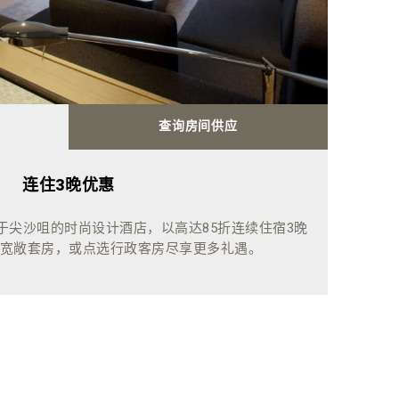
查询房间供应
连住3晚优惠
于尖沙咀的时尚设计酒店，以高达85折连续住宿3晚
宽敞套房，或点选行政客房尽享更多礼遇。