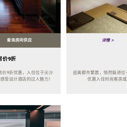
查询房间供应
详情 >
房价9折
房价9折优惠，入住位于尖沙
逃离都市繁嚣，悄然躲进位
间，感受设计酒店的过人魅力！
优惠入住时尚客房或