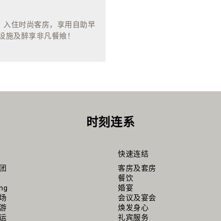
走！ 入住时尚客房，享用自助早
疗设施及醉享非凡餐飨！
时刻连系
快速连结
团
客房及套房
餐饮
ing
婚宴
场
会议及宴会
游
焕发身心
运
礼宾服务