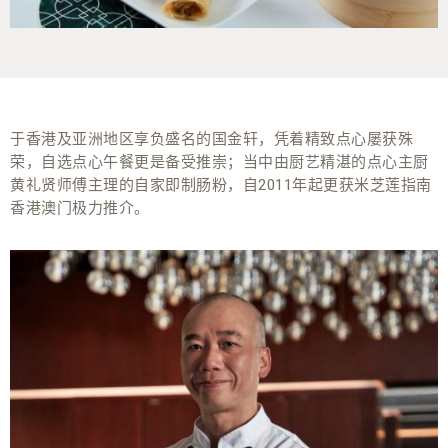
于香港及亚洲地区享负盛名的国金轩，凭着精致点心屡获殊
荣，自选点心午餐更是备受推崇；当中由厨艺精湛的点心主厨
黄礼贤师傅主理的自家即制肠粉，自2011年起更获米芝莲指南
香港澳门极力推介。