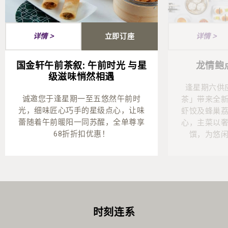
立即订座
详情 >
详情 >
国金轩午前茶叙: 午前时光 与星
龙情鲍
级滋味悄然相遇
逢星期六供
诚邀您于逢星期一至五悠然午前时
茶」带来全
光，细味匠心巧手的星级点心，让味
虾饺及蜂巢
蕾随着午前暖阳一同苏醒，全单尊享
心，主菜以
68折折扣优惠！
馔，为悠
时刻连系