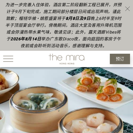
为进一步完善入住体验，酒店第二阶段翻新工程已展开，并预
计于9月下旬完成，施工期间部分楼层日间或出现声响，谨此
致歉；榴梿华飨 • 娘惹盛宴将于
8月8日及9日
晚上6时半至9时
半于顶层宴会厅举行。傍晚期间，酒店大堂及客用升降机范围
或会弥漫热带水果气味，敬请见谅；此外，露天酒廊Vibes将
于
2026年8月14日
举办广东歌Disco夜，面向庭园的客房于午
夜前或会聆听到活动音乐，感谢理解与支持。
预订