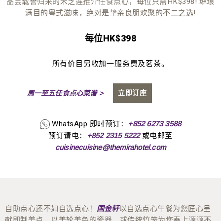
品尝载誉归来的米芝莲推介任食点心，每位只需HK$398! 琳琅
满目的粤式滋味，绝对是挚亲良朋欢聚的不二之选!
每位HK$398
所有价目另收加一服务费及茗茶。
立即订座
周一至五任食点心菜谱 >
WhatsApp 即时预订：
+852 6273 3588
预订请电：
或电邮至
+852 2315 5222
cuisinecuisine@themirahotel.com
自助点心还不如自选点心！
以自选点心午餐为您匠心呈
国金轩
献即制美点，以美轮美奂的瓷器、或传统竹笼为您奉上源源不