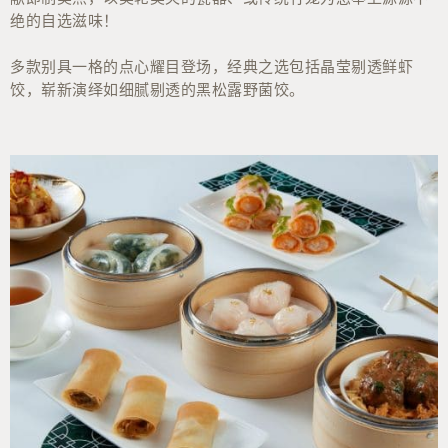
绝的自选滋味！
多款别具一格的点心耀目登场，经典之选包括晶莹剔透鲜虾
饺，崭新演绎如细腻剔透的黑松露野菌饺。