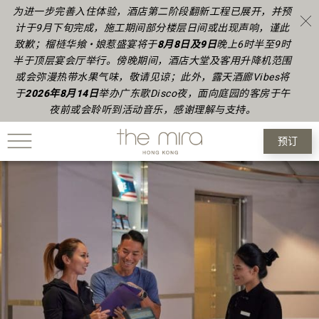
为进一步完善入住体验，酒店第二阶段翻新工程已展开，并预
计于9月下旬完成，施工期间部分楼层日间或出现声响，谨此
致歉；榴梿华飨 • 娘惹盛宴将于
8月8日及9日
晚上6时半至9时
半于顶层宴会厅举行。傍晚期间，酒店大堂及客用升降机范围
或会弥漫热带水果气味，敬请见谅；此外，露天酒廊Vibes将
于
2026年8月14日
举办广东歌Disco夜，面向庭园的客房于午
夜前或会聆听到活动音乐，感谢理解与支持。
预订