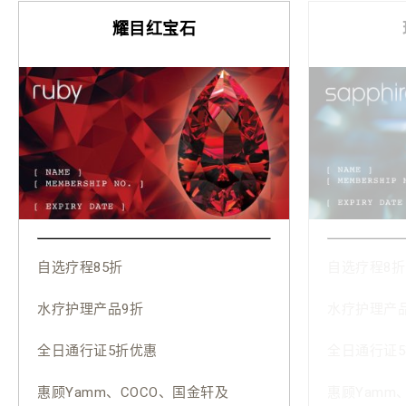
耀目红宝石
自选疗程85折
自选疗程8折
水疗护理产品9折
水疗护理产品
全日通行证5折优惠
全日通行证
惠顾Yamm、COCO、国金轩及
惠顾Yamm