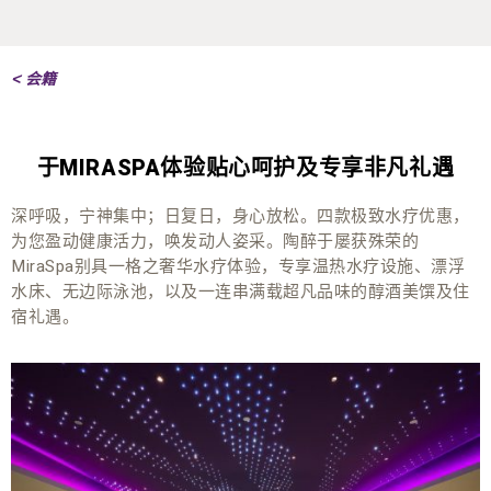
< 会籍
于MIRASPA体验贴心呵护及专享非凡礼遇
深呼吸，宁神集中；日复日，身心放松。四款极致水疗优惠，
为您盈动健康活力，唤发动人姿采。陶醉于屡获殊荣的
MiraSpa别具一格之奢华水疗体验，专享温热水疗设施、漂浮
水床、无边际泳池，以及一连串满载超凡品味的醇酒美馔及住
宿礼遇。