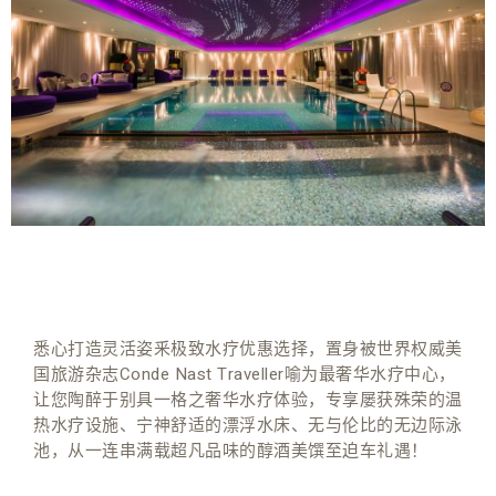
悉心打造灵活姿釆极致水疗优惠选择，置身被世界权威美
国旅游杂志Conde Nast Traveller喻为最奢华水疗中心，
让您陶醉于别具一格之奢华水疗体验，专享屡获殊荣的温
热水疗设施、宁神舒适的漂浮水床、无与伦比的无边际泳
池，从一连串满载超凡品味的醇酒美馔至迫车礼遇！