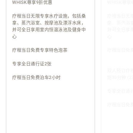
WHISK尊享9折优惠
WHISK尊享
疗程当日无限专享水疗设施，包括桑
疗程当日无
拿、蒸汽浴室、按摩池及漂浮水床，
拿、蒸汽浴
并可全日享用室内恒温泳池及健身中
并可全日享
心
心
疗程当日免费专享特色泡茶
疗程当日免
专享全日通行证2张
双人预订疗
疗程当日免费泊车2小时
施30分钟 (2
专享全日通
疗程当日免