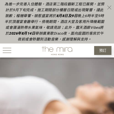
為進一步完善入住體驗，酒店第二階段翻新工程已展開，並預
計於9月下旬完成
，
施工期間部分樓層日間或出現聲響，謹此
致歉
；榴槤華饗 • 娘惹盛宴將於
8月8日及9日
晚上6時半至9時
半於頂層宴會廳舉行。傍晚期間，酒店大堂及客用升降機範圍
或會瀰漫熱帶水果氣味，敬請見諒
；
此外，露天酒廊Vibes將
於
2026年
8月14日
舉辦廣東歌Disco夜，面向庭園的客房於午
夜前或會聆聽到活動音樂，感謝理解與支持。
預訂