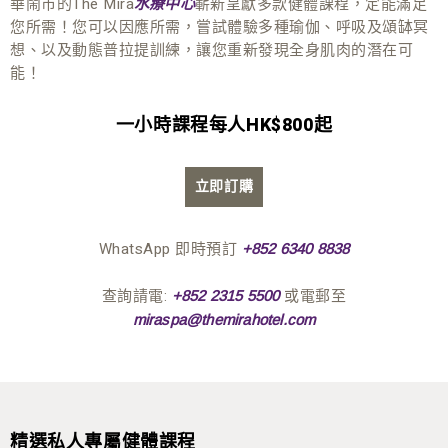
華鬧市的The Mira
嶄新呈獻多款健體課程，定能滿足
水療中心
您所需！您可以因應所需，嘗試體驗多種瑜伽、呼吸及頌缽冥
想、以及動態普拉提訓練，讓您重新發現全身肌肉的潛在可
能！
一小時課程每人HK$800起
立即訂購
WhatsApp 即時預訂
+852 6340 8838
查詢請電:
或電郵至
+852 2315 5500
miraspa@themirahotel.com
精選私人專屬健體課程