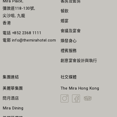
Mira Place,
客房及套房
請勿穿著鞋履進入瑜伽課室。
彌敦道118-130號,
餐飲
瑜伽課室內請勿使用手提電話。
尖沙咀, 九龍
婚宴
香港
瑜伽課室內請勿飲食。
會議及宴會
課程只限16歲或以上人士參加。
電話
+852 2368 1111
電郵
info@themirahotel.com
煥發身心
請保管個人財物，MiraSpa概不負責。
客人有責任向導師報告過往傷病，或有機會影響其進行課程
禮賓服務
訓練的身體情況。
創意宴會設計與執行
此優惠不可與其他推廣、折扣、禮劵、其他水療優惠或信用
咭推廣同時使用。
集團連結
社交媒體
課程費用、條款及細則如有更改將不作事前通知。
美麗華集團
如有任何爭議，MiraSpa將保留最終決定權。
The Mira Hong Kong
問月酒店
Mira Dining