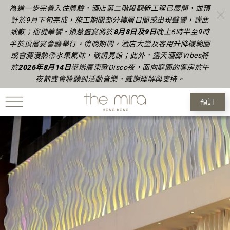
為進一步完善入住體驗，酒店第二階段翻新工程已展開，並預
計於9月下旬完成
，
施工期間部分樓層日間或出現聲響，謹此
致歉
；榴槤華饗 • 娘惹盛宴將於
8月8日及9日
晚上6時半至9時
半於頂層宴會廳舉行。傍晚期間，酒店大堂及客用升降機範圍
或會瀰漫熱帶水果氣味，敬請見諒
；
此外，露天酒廊Vibes將
於
2026年
8月14日
舉辦廣東歌Disco夜，面向庭園的客房於午
夜前或會聆聽到活動音樂，感謝理解與支持。
預訂