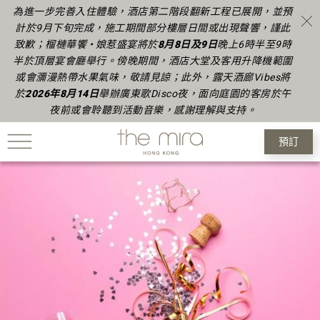
為進一步完善入住體驗，酒店第二階段翻新工程已展開，並預
計於9月下旬完成
，
施工期間部分樓層日間或出現聲響，謹此
致歉
；榴槤華饗 • 娘惹盛宴將於
8月8日及9日
晚上6時半至9時
半於頂層宴會廳舉行。傍晚期間，酒店大堂及客用升降機範圍
或會瀰漫熱帶水果氣味，敬請見諒
；
此外，露天酒廊Vibes將
於
2026年
8月14日
舉辦廣東歌Disco夜，面向庭園的客房於午
夜前或會聆聽到活動音樂，感謝理解與支持。
預訂