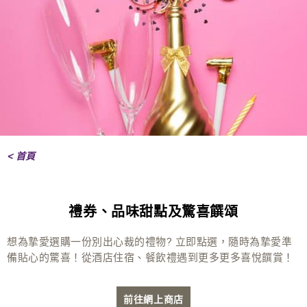
< 首頁
禮券、品味甜點及驚喜饌頌
想為摯愛選購一份別出心裁的禮物? 立即點選，隨時為摯愛準
備貼心的驚喜！從酒店住宿、餐飲禮遇到更多更多喜悅饌賞！
前往網上商店