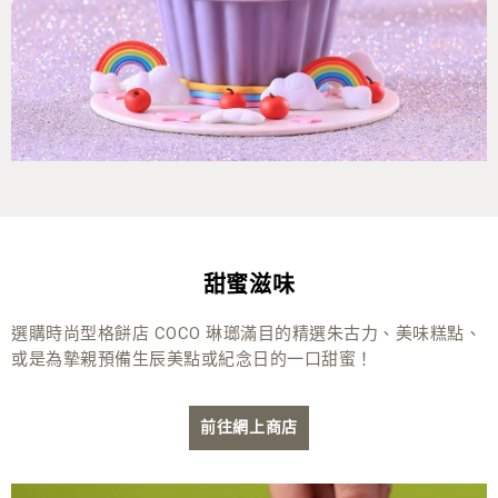
甜蜜滋味
選購時尚型格餅店 COCO 琳瑯滿目的精選朱古力、美味糕點、
或是為摰親預備生辰美點或紀念日的一口甜蜜！
前往網上商店