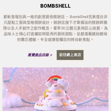
BOMBSHELL
嶄新登場別具一格的創意藝術糕餅店 – BombShell完美揉合非
凡甜點工藝與型格糕餅設計，糕餅店旗下才華橫溢的糕餅師團
隊以全人手創作之創作概念，薈萃3D立體元素與匠心技藝，為
品味人士傾心打造儼如時裝秀的藝術甜點，呈獻滿載繽紛趣味
的難忘體驗，令全城爆發矚目的時尚新焦點。
前往網上商店
瀏覽產品目錄 >