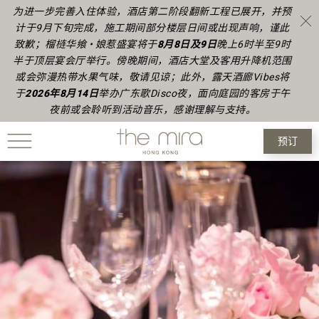
为进一步完善入住体验，酒店第二阶段翻新工程已展开，并预
计于9月下旬完成，施工期间部分楼层日间或出现声响，谨此
致歉；榴梿华飨 • 娘惹盛宴将于
8月8日及9日
晚上6时半至9时
半于顶层宴会厅举行。傍晚期间，酒店大堂及客用升降机范围
或会弥漫热带水果气味，敬请见谅；此外，露天酒廊Vibes将
于
2026年8月14日
举办广东歌Disco夜，面向庭园的客房于午
夜前或会聆听到活动音乐，感谢理解与支持。
预订