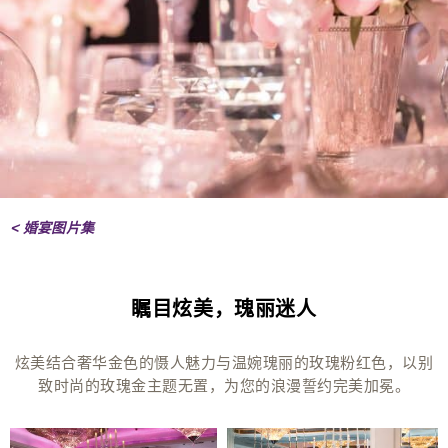
< 婚宴图片集
瞩目炫美，瑰丽迷人
炫美结合奢华金色的慑人魅力与温婉瑰丽的玫瑰粉红色，以别
致时尚的玫瑰金主题无置，为您的浪漫誓约完美加冕。