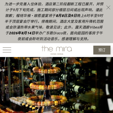
为进一步完善入住体验，酒店第二阶段翻新工程已展开，并预
计于9月下旬完成，施工期间部分楼层日间或出现声响，谨此
致歉；榴梿华飨 • 娘惹盛宴将于
8月8日及9日
晚上6时半至9时
半于顶层宴会厅举行。傍晚期间，酒店大堂及客用升降机范围
或会弥漫热带水果气味，敬请见谅；此外，露天酒廊Vibes将
于
2026年8月14日
举办广东歌Disco夜，面向庭园的客房于午
夜前或会聆听到活动音乐，感谢理解与支持。
预订