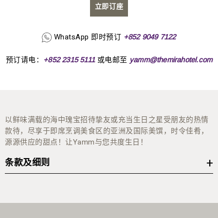
立即订座
WhatsApp 即时预订
+852 9049 7122
预订请电：
或电邮至
+852 2315 5111
yamm@themirahotel.com
以鲜味满载的海中瑰宝招待挚友或充当生日之星受朋友的热情
款待，尽享于即席烹调美食区的亚洲及国际美馔，时令佳肴，
源源供应的甜点！让Yamm与您共度生日！
条款及细则
优惠只适用於惠顾星期一至日之晚餐，包括公众假期。
必须提前预订，优惠须视乎供应情况而定。
优惠可与其他信用卡推广折扣或优惠同时使用。