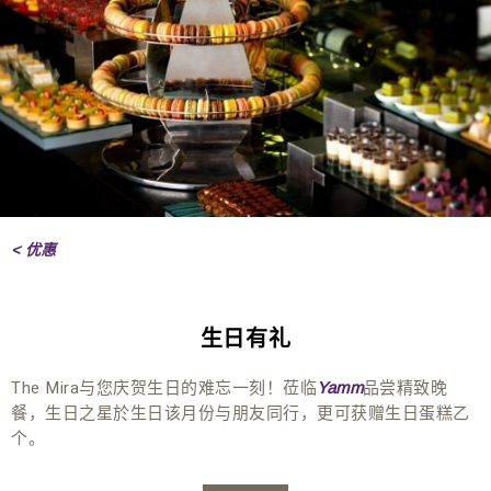
< 优惠
生日有礼
The Mira与您庆贺生日的难忘一刻！莅临
品尝精致晚
Yamm
餐，生日之星於生日该月份与朋友同行，更可获赠生日蛋糕乙
个。