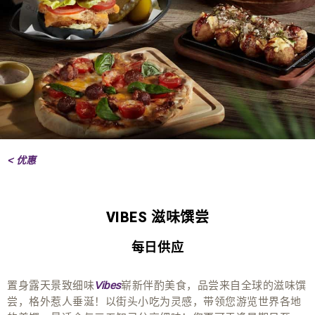
< 优惠
VIBES 滋味馔尝
每日供应
置身露天景致细味
崭新伴酌美食，品尝来自全球的滋味馔
Vibes
尝，格外惹人垂涎！以街头小吃为灵感，带领您游览世界各地