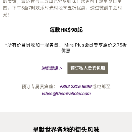
的美馔，最适合与三五知己分享细味！您更可于逢星期日至
四，下午5至7时欢乐时光时段享五折优惠，透过微醺午后时
光！
每款HK$98起
*所有价目另收加一服务费。 Mira Plus会员专享原价之75折
优惠
预订私人贵宾包厢
浏览菜谱 >
预订专属贵宾座：
或电邮至
+852 2315 5599
vibes@themirahotel.com
呈献世界各地的街头风味