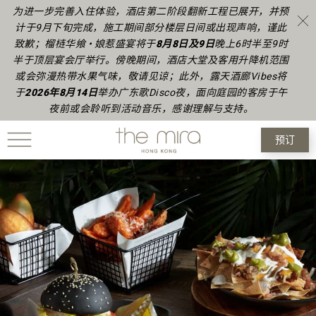
为进一步完善入住体验，酒店第二阶段翻新工程已展开，并预
计于9月下旬完成，施工期间部分楼层日间或出现声响，谨此
致歉；榴梿华飨 • 娘惹盛宴将于
8月8日及9日
晚上6时半至9时
半于顶层宴会厅举行。傍晚期间，酒店大堂及客用升降机范围
或会弥漫热带水果气味，敬请见谅；此外，露天酒廊Vibes将
于
2026年8月14日
举办广东歌Disco夜，面向庭园的客房于午
夜前或会聆听到活动音乐，感谢理解与支持。
预订