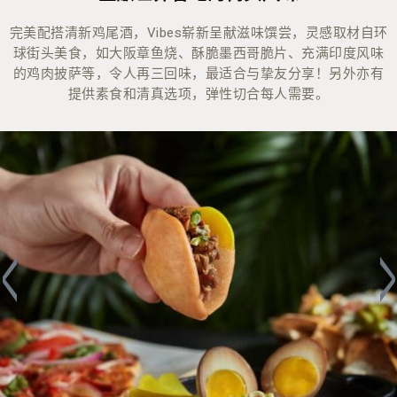
完美配搭清新鸡尾酒，Vibes崭新呈献滋味馔尝，灵感取材自环
球街头美食，如大阪章鱼烧、酥脆墨西哥脆片、充满印度风味
的鸡肉披萨等，令人再三回味，最适合与挚友分享！另外亦有
提供素食和清真选项，弹性切合每人需要。