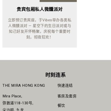
贵宾包厢私人微醺派对
立即预订贵宾座，于Vibes举办各类私
人微醺派对 — 星空下的生日派对或与
知己好友开怀畅聚，庆祝每个重要时
刻，彻夜狂欢！
时刻连系
THE MIRA HONG KONG
快速连结
Mira Place,
客房及套房
弥敦道118-130号,
餐饮
尖沙咀, 九龙