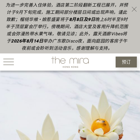
为进一步完善入住体验，酒店第二阶段翻新工程已展开，并预
计于9月下旬完成，施工期间部分楼层日间或出现声响，谨此
致歉；榴梿华飨 • 娘惹盛宴将于
8月8日及9日
晚上6时半至9时
半于顶层宴会厅举行。傍晚期间，酒店大堂及客用升降机范围
或会弥漫热带水果气味，敬请见谅；此外，露天酒廊Vibes将
于
2026年8月14日
举办广东歌Disco夜，面向庭园的客房于午
夜前或会聆听到活动音乐，感谢理解与支持。
预订