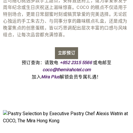
您可随心挑选多款手工甜点，安排直送府上，或为挚爱亲友于
周年纪念或生日庆祝送上滋味惊喜。COCO 的糕点不仅适用于
特别场合，更是日常甜蜜时刻或犒赏挚爱的完美选择。无论匠
心独运的手工朱古力、与同事分享的趣味糕点礼盒，还是成为
晚宴焦点的创意蛋糕，皆以巧思调配出层次丰富的口感与风味
组合，让每次品尝都充满惊喜。
立即预订
预订查询：请致电
或电邮至
+852 2315 5566
coco@themirahotel.com
加入
解锁会员专属礼遇！
Mira Plus