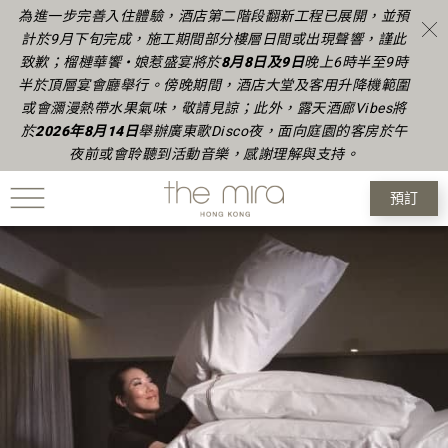
為進一步完善入住體驗，酒店第二階段翻新工程已展開，並預
計於9月下旬完成
，
施工期間部分樓層日間或出現聲響，謹此
致歉
；榴槤華饗 • 娘惹盛宴將於
8月8日及9日
晚上6時半至9時
半於頂層宴會廳舉行。傍晚期間，酒店大堂及客用升降機範圍
或會瀰漫熱帶水果氣味，敬請見諒
；
此外，露天酒廊Vibes將
於
2026年
8月14日
舉辦廣東歌Disco夜，面向庭園的客房於午
夜前或會聆聽到活動音樂，感謝理解與支持。
預訂