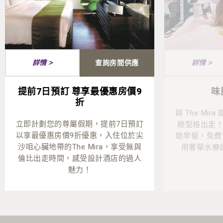
查詢房間供應
詳情 >
詳情 >
提前7日預訂 尊享最優惠房價9
味
折
與 The Mi
立即計劃您的尊屬假期，提前7日預訂
趟型格出走
以享最優惠房價9折優惠，入住位於尖
助早餐，免費W
沙咀心臟地帶的The Mira，享受無與
用奢華水療
倫比出走時間，感受設計酒店的過人
魅力！