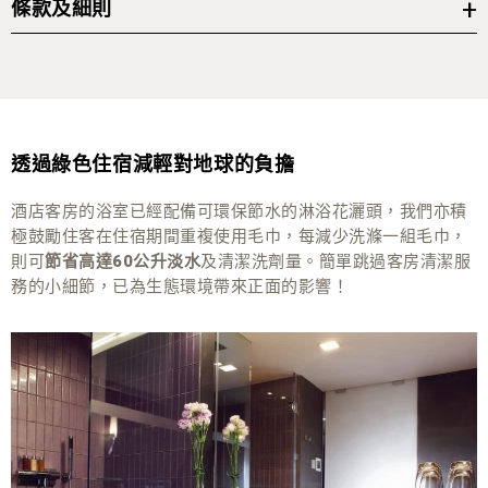
條款及細則
免費專屬室內無邊際泳池及健身設施。
入住期間專屬所有飯店
餐飲20折優惠*。
餐廳及酒吧
此計劃只適用於連續入住2至7晚之預訂。
入住期間專屬
自選水療療程20折優惠*。
MiraSpa
入住期間將不提供客房清潔服務。如有需要，酒店可按住客
需求有限度提供垃圾清理及更換毛巾服務。
*受條款及細則約束。優惠適用於指定日子。詳情請於辦理入住
優惠須按每晚每房間另收加一服務費及百分之三的酒店房租
時與前堂部查詢。
透過綠色住宿減輕對地球的負擔
税。
酒店客房的浴室已經配備可環保節水的淋浴花灑頭，我們亦積
優惠不得與其他推廣及禮遇同時使用。
極鼓勵住客在住宿期間重複使用毛巾，每減少洗滌一組毛巾，
有關住宿優惠適用於賺取”萬豪旅享家獎賞”及其相關禮遇。
則可
節省高達60公升淡水
及清潔洗劑量。簡單跳過客房清潔服
務的小細節，已為生態環境帶來正面的影響！
如有任何爭議，酒店將保留最終決定權。
圖片只供參考。