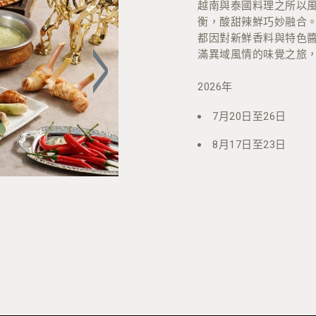
無花果蜂蜜意式奶凍
越南與泰國料理之所以
衡，酸甜辣鮮巧妙融合
暖心土耳其米布丁— 藏紅
都因對新鮮香料與特色
滿異域風情的味覺之旅
2026年
7月20日至26日
8月17日至23日