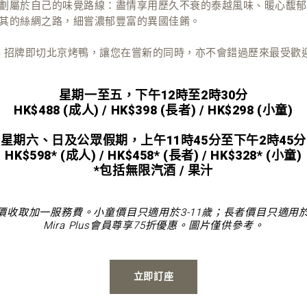
劃屬於自己的味覺路線：盡情享用歷久不衰的泰越風味、暖心馥郁
其的絲綢之路，細嘗濃郁豐富的異國佳餚。
mm 招牌即切北京烤鴨，讓您在嘗新的同時，亦不會錯過歷來最受歡
星期一至五，下午12時至2時30分
HK$488 (成人) / HK$398 (長者) / HK$298 (小童)
星期六、日及公眾假期，上午11時45分至下午2時45分
HK$598* (成人) / HK$458* (長者) / HK$328* (小童)
*包括無限汽酒 / 果汁
價收取加一服務費。小童價目只適用於3-11歲；長者價目只適用於
Mira Plus會員尊享75折優惠。圖片僅供參考。
立即訂座