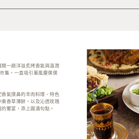
中東烤雞串配乳酪青瓜醬
蒜蓉牛油烤大蝦
甜品精選：西班牙油條配
開心果提拉米蘇
西班牙焦糖燉蛋
展開一趟洋溢炙烤香氣與溫潤
的市集，一直吸引著風塵僕僕
葡式蛋撻
配香氣撲鼻的羊肉料理、特色
中東香草薄餅，以及沁透玫瑰
情的饗宴，添上圓滿句點。