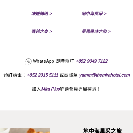
味
遊
絲路 >
地中海風采 >
喜越之泰 >
星馬尋味之旅 >
WhatsApp 即時預訂
+852 9049 7122
預訂請電：
或電郵至
+852 2315 5111
yamm@themirahotel.com
加入
解鎖會員專屬禮遇！
Mira Plus
地中海風采之旅