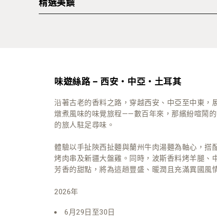
精選美饌
即製專區：馬賽海鮮湯配蒜蓉包及蒜香蛋黃醬
墨魚汁海鮮扁意粉
海鮮雞肉西班牙燴飯
味遊絲路 – 西安‧中亞‧土耳其
意式香草燒豬腩
香檸蒜汁羊架
沿著古老的香料之路，穿越西安、中亞至中東，
燉煮風味的味覺旅程——數百年來，那繽紛喧鬧
普羅旺斯燉蔬菜
的旅人駐足尋味。
體驗以手扯陝西扯麵與蘭州牛肉湯麵為軸心，搭
烤肉串及新疆大盤雞。同時，波斯香料烤羊腿、
芳香的甜點，將為這趟豐盛、暖潤且充滿異國風
2026年
6月29日至30日