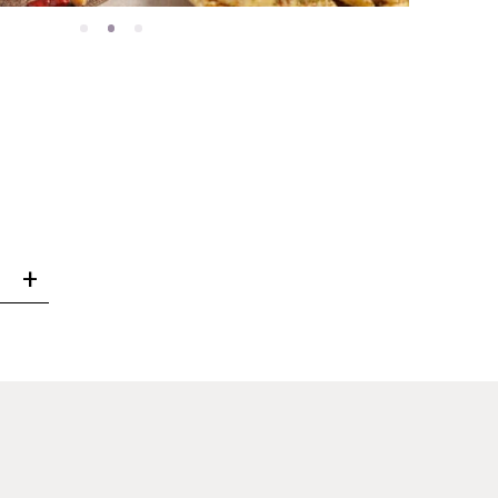
酪、洋蔥及芫荽
仁蛋糕