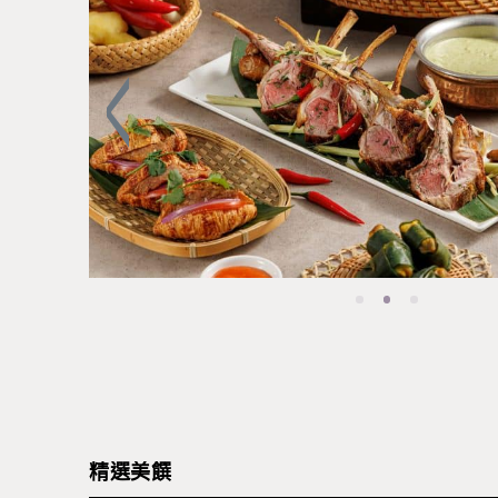
即切專區：波斯香料羊腿配乳酪芝麻醬
精選美饌