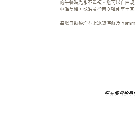
的午餐時光永不重複。您可以自由規
中海美饌，或沿着從西安延伸至土耳
每場自助餐均奉上冰鎮海鮮及 Ya
所有價目按原