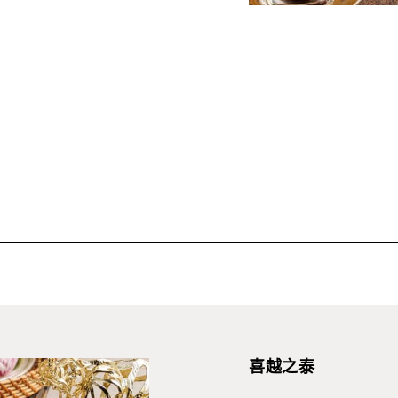
中東羊肉串配芝麻醬、乳
新疆大盤雞
石榴蜜汁雞翅
喜越之泰
甜品精選：玫瑰紅桑子杏