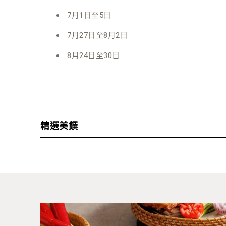
7月1日至5日
7月27日至8月2日
8月24日至30日
精選美饌
冰鎮海鮮
香料扁豆湯
即製麵檔：陝西扯麵
即製麵檔：蘭州牛肉湯麵