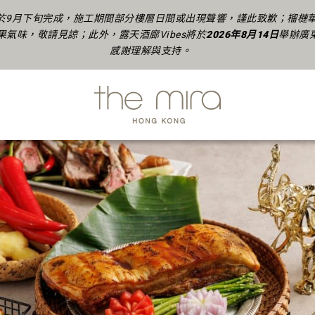
於9月下旬完成
，
施工期間部分樓層日間或出現聲響，謹此致歉
；榴槤華
果氣味，敬請見諒
；
此外，露天酒廊Vibes將於
2026年
8月14日
舉辦廣
感謝理解與支持。