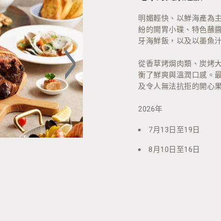
明媚輕快、以鮮海產為
紛的開胃小碟、特色蘸
牙海鮮飯，以及以墨魚
從香草烤焗肉類、炭烤
衡了鮮爽與溫潤口感。
及令人無法抗拒的開心
2026年
7月13日至19日
8月10日至16日