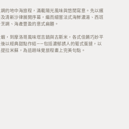
主調的地中海旅程，滿載陽光風味與悠閒寫意。先以繽
醬及清新沙律展開序幕，繼而細嘗法式海鮮濃湯、西班
汁烹調、海產豐盈的意式扁麵。
大蝦，到摩洛哥風味塔吉鍋與古斯米，各式佳餚巧妙平
最後以經典甜點作結——包括濃郁誘人的葡式蛋撻，以
果提拉米蘇，為這趟味覺旅程畫上完美句點。