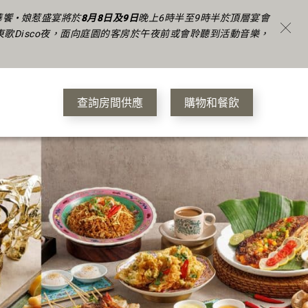
饗 • 娘惹盛宴將於
8月8日及9日
晚上6時半至9時半於頂層宴會
東歌Disco夜，面向庭園的客房於午夜前或會聆聽到活動音樂，
查詢房間供應
購物和餐飲