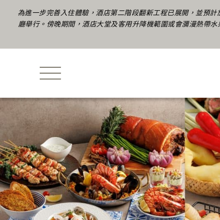
為進一步完善入住體驗，酒店第二階段翻新工程已展開，並預計
廳舉行。傍晚期間，酒店大堂及客用升降機範圍或會瀰漫熱帶水