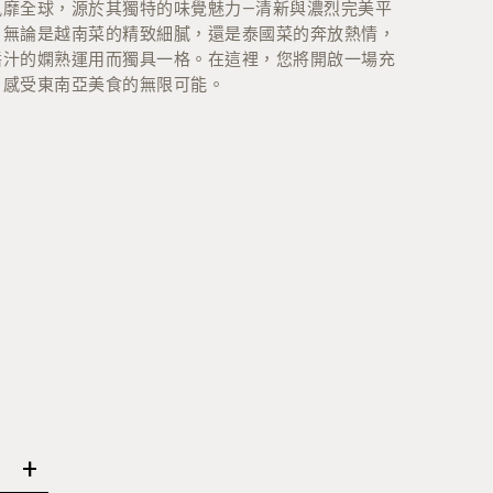
風靡全球，源於其獨特的味覺魅力—清新與濃烈完美平
。無論是越南菜的精致細膩，還是泰國菜的奔放熱情，
花、小豆蔻與玫瑰乾果風味
醬汁的嫻熟運用而獨具一格。在這裡，您將開啟一場充
，感受東南亞美食的無限可能。