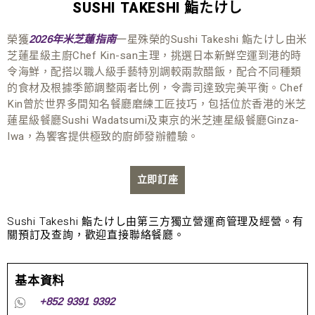
SUSHI TAKESHI 鮨たけし
榮獲
一星殊榮的Sushi Takeshi 鮨たけし由米
2026年米芝蓮指南
芝蓮星級主廚Chef Kin-san主理，挑選日本新鮮空運到港的時
令海鮮，配搭以職人級手藝特別調較兩款醋飯，配合不同種類
的食材及根據季節調整兩者比例，令壽司達致完美平衡。Chef
Kin曾於世界多間知名餐廳磨練工匠技巧，包括位於香港的米芝
蓮星級餐廳Sushi Wadatsumi及東京的米芝連星級餐廳Ginza-
Iwa，為饗客提供極致的廚師發辦體驗。
立即訂座
Sushi Takeshi 鮨たけし由第三方獨立營運商管理及經營。有
關預訂及查詢，歡迎直接聯絡餐廳。
基本資料
+852 9391 9392