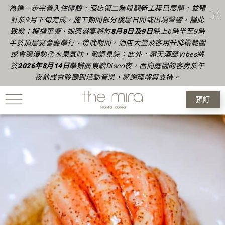
為進一步完善入住體驗，酒店第二階段翻新工程已展開，並預
計於9月下旬完成
，
施工期間部分樓層日間或出現聲響，謹此
致歉
；榴槤華饗 • 娘惹盛宴將於
8月8日及9日
晚上6時半至9時
半於頂層宴會廳舉行。傍晚期間，酒店大堂及客用升降機範圍
或會瀰漫熱帶水果氣味，敬請見諒
；
此外，露天酒廊Vibes將
於
2026年
8月14日
舉辦廣東歌Disco夜，面向庭園的客房於午
夜前或會聆聽到活動音樂，感謝理解與支持。
預訂